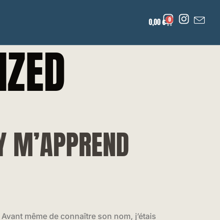
0
0,00
€
IZED
EY M’APPREND
. Avant même de connaître son nom, j’étais