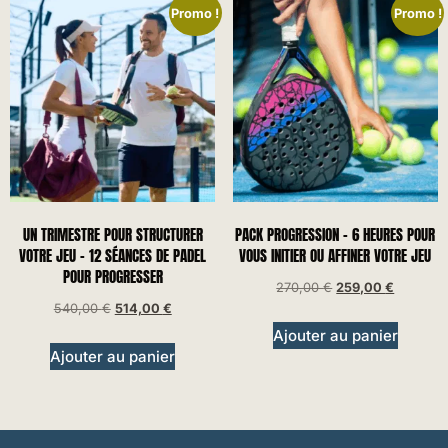
Promo !
Promo !
UN TRIMESTRE POUR STRUCTURER
PACK PROGRESSION – 6 HEURES POUR
VOTRE JEU – 12 SÉANCES DE PADEL
VOUS INITIER OU AFFINER VOTRE JEU
POUR PROGRESSER
270,00
€
259,00
€
540,00
€
514,00
€
Ajouter au panier
Ajouter au panier