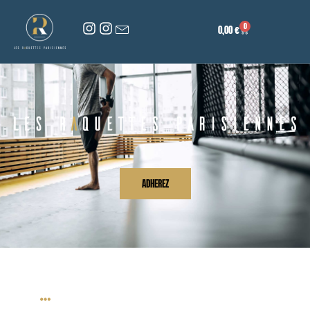
0
0,00
€
ADHEREZ